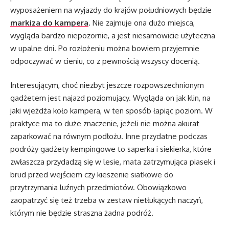
wyposażeniem na wyjazdy do krajów południowych będzie
markiza do kampera
. Nie zajmuje ona dużo miejsca,
wygląda bardzo niepozornie, a jest niesamowicie użyteczna
w upalne dni. Po rozłożeniu można bowiem przyjemnie
odpoczywać w cieniu, co z pewnością wszyscy docenią.
Interesującym, choć niezbyt jeszcze rozpowszechnionym
gadżetem jest najazd poziomujący. Wygląda on jak klin, na
jaki wjeżdża koło kampera, w ten sposób łapiąc poziom. W
praktyce ma to duże znaczenie, jeżeli nie można akurat
zaparkować na równym podłożu. Inne przydatne podczas
podróży gadżety kempingowe to saperka i siekierka, które
zwłaszcza przydadzą się w lesie, mata zatrzymująca piasek i
brud przed wejściem czy kieszenie siatkowe do
przytrzymania luźnych przedmiotów. Obowiązkowo
zaopatrzyć się też trzeba w zestaw nietłukących naczyń,
którym nie będzie straszna żadna podróż.