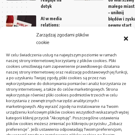
dotyk
małego miast
– uniknij
AI w media
błędów i zysk
relations:
pewny start
zastosowania
Zarządzaj zgodami plików
i
Czy opłaca
cookie
ograniczenia
się
kupować
W celu świadczenia usług na najwyższym poziomie w ramach
Centrum
maszynę
naszej strony internetowej korzystamy z plików cookies. Pliki
zdrowia
do
cookies umożliwiają nam zapewnienie prawidłowego działania
psychicznego:
styropianu
naszej strony internetowej oraz realizację podstawowych jej funkcji,
jak znaleźć i
a po uzyskaniu Twojej zgody, pliki cookies są przez nas
kiedy
Szkolenia
wykorzystywane do dokonywania pomiarów i analiz korzystania ze
dla działu
strony internetowej, a także do celów marketingowych. Strona
sprzedaży
wykorzystuje również pliki cookies podmiotów trzecich w celu
pozycjonowanie lokalne
– Klucz do
korzystania z zewnętrznych narzędzi analitycznych i
marketingowych. Aby wyrazić zgodę na instalowanie na Twoim
sukcesu w
urządzeniu końcowym plików cookies wszystkich wskazanych wyżej
biznesie
kategorii kliknij przycisk "Akceptuję". Poszczególne ustawienia
plików cookies możesz zmieniać po kliknięciu przycisku „Zobacz
To się teraz czyta
preferencje”. Jeśli ustawienia odpowiadają Twoim preferencjom,