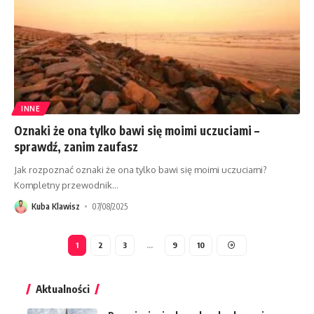
INNE
Oznaki że ona tylko bawi się moimi uczuciami –
sprawdź, zanim zaufasz
Jak rozpoznać oznaki że ona tylko bawi się moimi uczuciami?
Kompletny przewodnik
…
Kuba Klawisz
07/08/2025
1
2
3
…
9
10
Aktualności