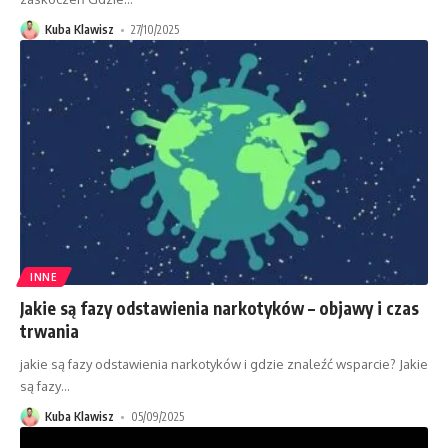
Kuba Klawisz
27/10/2025
INNE
Jakie są fazy odstawienia narkotyków – objawy i czas
trwania
jakie są fazy odstawienia narkotyków i gdzie znaleźć wsparcie? Jakie
są fazy
…
Kuba Klawisz
05/09/2025