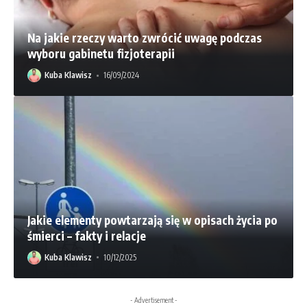
Na jakie rzeczy warto zwrócić uwagę podczas
wyboru gabinetu fizjoterapii
Kuba Klawisz
16/09/2024
Jakie elementy powtarzają się w opisach życia po
śmierci – fakty i relacje
Kuba Klawisz
10/12/2025
- Advertisement -