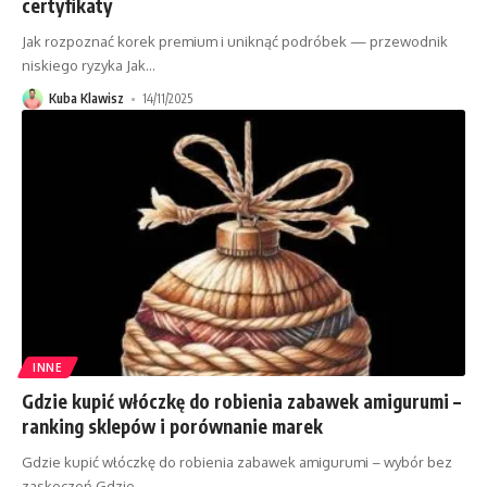
certyfikaty
Jak rozpoznać korek premium i uniknąć podróbek — przewodnik
niskiego ryzyka Jak
…
Kuba Klawisz
14/11/2025
INNE
Gdzie kupić włóczkę do robienia zabawek amigurumi –
ranking sklepów i porównanie marek
Gdzie kupić włóczkę do robienia zabawek amigurumi – wybór bez
zaskoczeń Gdzie
…