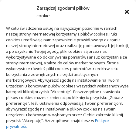
danych, gdy
LED w
ekran nie
foriem
Zarządzaj zgodami plików
reaguje na
neonów –
cookie
dotyk
ciekawy
idea na
W celu świadczenia usług na najwyższym poziomie w ramach
AI w media
dekorację
naszej strony internetowej korzystamy z plików cookies. Pliki
relations:
imprezy
cookies umożliwiają nam zapewnienie prawidłowego działania
zastosowania
naszej strony internetowej oraz realizację podstawowych jej funkcji,
i
W jaki
a po uzyskaniu Twojej zgody, pliki cookies są przez nas
ograniczenia
sposób
wykorzystywane do dokonywania pomiarów i analiz korzystania ze
strony internetowej, a także do celów marketingowych. Strona
funkcjonuje
wykorzystuje również pliki cookies podmiotów trzecich w celu
Centrum
lecznicza
korzystania z zewnętrznych narzędzi analitycznych i
zdrowia
maryśka?
marketingowych. Aby wyrazić zgodę na instalowanie na Twoim
psychicznego:
urządzeniu końcowym plików cookies wszystkich wskazanych wyżej
jak znaleźć i
Jakie są
kategorii kliknij przycisk "Akceptuję". Poszczególne ustawienia
kiedy
popularne
plików cookies możesz zmieniać po kliknięciu przycisku „Zobacz
typu taśm
preferencje”. Jeśli ustawienia odpowiadają Twoim preferencjom,
pakowniczyc
aby wyrazić zgodę na instalowanie plików cookies na Twoim
pozycjonowanie lokalne
urządzeniu końcowym w wybranym przez Ciebie zakresie kliknij
przycisk "Akceptuję". Szczegółowe znajdziesz w
Polityce
prywatności
.
To się teraz czyta