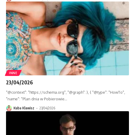
INNE
23/04/2026
"@context": "https://schema.org", "@graph": }, { "@type": "HowTo",
"name": "Plan dnia w Pobierowie
…
Kuba Klawisz
23/04/2026