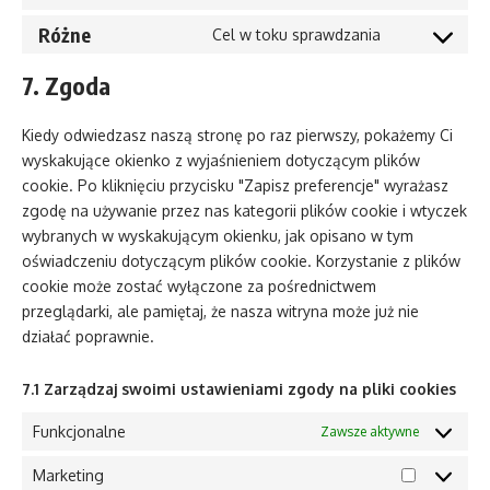
recaptcha
Consent
service
to
Różne
wordpress
Cel w toku sprawdzania
Consent
service
to
posts-
7. Zgoda
service
view-
różne
counter
Kiedy odwiedzasz naszą stronę po raz pierwszy, pokażemy Ci
wyskakujące okienko z wyjaśnieniem dotyczącym plików
cookie. Po kliknięciu przycisku "Zapisz preferencje" wyrażasz
zgodę na używanie przez nas kategorii plików cookie i wtyczek
wybranych w wyskakującym okienku, jak opisano w tym
oświadczeniu dotyczącym plików cookie. Korzystanie z plików
cookie może zostać wyłączone za pośrednictwem
przeglądarki, ale pamiętaj, że nasza witryna może już nie
działać poprawnie.
7.1 Zarządzaj swoimi ustawieniami zgody na pliki cookies
Funkcjonalne
Zawsze aktywne
Marketing
Marketing