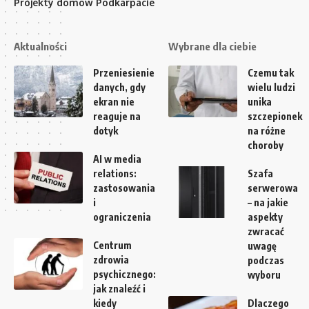
Projekty domów Podkarpacie
Aktualności
Wybrane dla ciebie
Przeniesienie
Czemu tak
danych, gdy
wielu ludzi
ekran nie
unika
reaguje na
szczepionek
dotyk
na różne
choroby
AI w media
relations:
Szafa
zastosowania
serwerowa
i
– na jakie
ograniczenia
aspekty
zwracać
Centrum
uwagę
zdrowia
podczas
psychicznego:
wyboru
jak znaleźć i
kiedy
Dlaczego