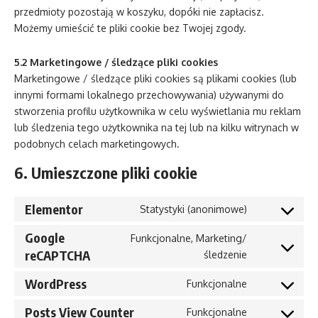
przedmioty pozostają w koszyku, dopóki nie zapłacisz.
Możemy umieścić te pliki cookie bez Twojej zgody.
5.2 Marketingowe / śledzące pliki cookies
Marketingowe / śledzące pliki cookies są plikami cookies (lub
innymi formami lokalnego przechowywania) używanymi do
stworzenia profilu użytkownika w celu wyświetlania mu reklam
lub śledzenia tego użytkownika na tej lub na kilku witrynach w
podobnych celach marketingowych.
6. Umieszczone pliki cookie
Elementor
Statystyki (anonimowe)
Consent
to
Google
Funkcjonalne, Marketing/
service
reCAPTCHA
Consent
śledzenie
elementor
to
WordPress
Funkcjonalne
service
Consent
google-
to
Posts View Counter
Funkcjonalne