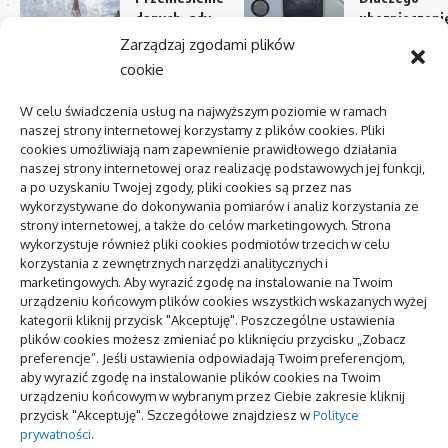
danych, gdy
ubezpieczeni
ekran nie
jest tak ważn
Zarządzaj zgodami plików
reaguje na
przy
cookie
dotyk
pożyczaniu
samochodów
W celu świadczenia usług na najwyższym poziomie w ramach
AI w media
naszej strony internetowej korzystamy z plików cookies. Pliki
relations:
Najpopularni
cookies umożliwiają nam zapewnienie prawidłowego działania
zastosowania
rodzaje włosk
naszej strony internetowej oraz realizację podstawowych jej funkcji,
i
mozzarelli
a po uzyskaniu Twojej zgody, pliki cookies są przez nas
ograniczenia
wykorzystywane do dokonywania pomiarów i analiz korzystania ze
strony internetowej, a także do celów marketingowych. Strona
Podstawowe
wykorzystuje również pliki cookies podmiotów trzecich w celu
Centrum
sprawy przy
korzystania z zewnętrznych narzędzi analitycznych i
zdrowia
zakładaniu
marketingowych. Aby wyrazić zgodę na instalowanie na Twoim
psychicznego:
ogrodu
urządzeniu końcowym plików cookies wszystkich wskazanych wyżej
jak znaleźć i
kategorii kliknij przycisk "Akceptuję". Poszczególne ustawienia
kiedy
plików cookies możesz zmieniać po kliknięciu przycisku „Zobacz
preferencje”. Jeśli ustawienia odpowiadają Twoim preferencjom,
aby wyrazić zgodę na instalowanie plików cookies na Twoim
pozycjonowanie lokalne
urządzeniu końcowym w wybranym przez Ciebie zakresie kliknij
przycisk "Akceptuję". Szczegółowe znajdziesz w
Polityce
prywatności
.
To się teraz czyta