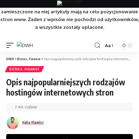
Strona/Blog w całości ma charakter reklamowy, a
zamieszczone na niej artykuły mają na celu pozycjonowanie
stron www. Żaden z wpisów nie pochodzi od użytkowników,
a wszystkie zostały opłacone.
Aa
DWH
>
Biznes, Finanse
>
Opis najpopularniejszych rodzajów hostingów internetowych stron
BIZNES, FINANSE
Opis najpopularniejszych rodzajów
hostingów internetowych stron
2 min. czytania
Kuba Klawisz