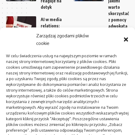
reaguje na
jakimi
dotyk
warto
skorzystać
AI w media
z pomocy
relations:
adwokata
zastosowania
Zarządzaj zgodami plików
i
Domy
cookie
ograniczenia
bliźniacze a
ekologia –
W celu świadczenia usług na najwyższym poziomie w ramach
Centrum
jak budować
naszej strony internetowej korzystamy z plików cookies. Pliki
zdrowia
z myślą o
cookies umożliwiają nam zapewnienie prawidłowego działania
psychicznego:
środowisku?
naszej strony internetowej oraz realizację podstawowych jej funkcji,
jak znaleźć i
a po uzyskaniu Twojej zgody, pliki cookies są przez nas
kiedy
Dlaczego
wykorzystywane do dokonywania pomiarów i analiz korzystania ze
włoskie sery
strony internetowej, a także do celów marketingowych. Strona
mozzarella
wykorzystuje również pliki cookies podmiotów trzecich w celu
pozycjonowanie lokalne
cieszą się
korzystania z zewnętrznych narzędzi analitycznych i
marketingowych. Aby wyrazić zgodę na instalowanie na Twoim
taką
urządzeniu końcowym plików cookies wszystkich wskazanych wyżej
popularności
kategorii kliknij przycisk "Akceptuję". Poszczególne ustawienia
plików cookies możesz zmieniać po kliknięciu przycisku „Zobacz
To się teraz czyta
preferencje”. Jeśli ustawienia odpowiadają Twoim preferencjom,