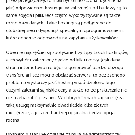
przez przeglądarkę, to musi być umieszczona fizycznie na
jakiś odpowiednim hostingu. W zależności od budowy są to
same zdjęcia i pliki, lecz często wykorzystywane są także
różne bazy danych. Takie hostingi są podłączone do
globalnej sieci i dysponują specjalnym oprogramowaniem,
które generuje odpowiedzi na zapytania użytkowników.
Obecnie najczęściej są spotykane trzy typy takich hostingów,
a ich wybór uzależniony będzie od kilku rzeczy. Jeśli dana
strona internetowa nie będzie generować bardzo dużego
transferu ani też mocno obciążać serwera, to bez żadnego
problemu wystarczy jakiś hosting współdzielony. Jego
dużymi zaletami są niskie ceny a także to, że praktycznie nic
nie trzeba robić przy nim. W dobrych firmach zapłaci się za
taką usługę maksymalnie dwadzieścia kilka złotych
miesięcznie, a jeszcze bardziej opłacalna będzie opcja
roczna.
Dbaniem o stabilne działanie zajmują się administratorzy,