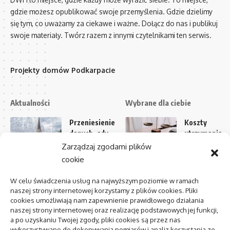
gdzie możesz opublikować swoje przemyślenia. Gdzie dzielimy
się tym, co uważamy za ciekawe i ważne. Dołącz do nas i publikuj
swoje materiały. Twórz razem z innymi czytelnikami ten serwis.
Projekty domów Podkarpacie
Aktualności
Wybrane dla ciebie
Przeniesienie
Koszty
danych, gdy
utrzymania
ekran nie
dziecka —
Zarządzaj zgodami plików
reaguje na
jak
cookie
dotyk
przygotować
materiał
W celu świadczenia usług na najwyższym poziomie w ramach
AI w media
naszej strony internetowej korzystamy z plików cookies. Pliki
relations:
Zmiana biura
cookies umożliwiają nam zapewnienie prawidłowego działania
zastosowania
rachunkoweg
naszej strony internetowej oraz realizację podstawowych jej funkcji,
i
w trakcie
a po uzyskaniu Twojej zgody, pliki cookies są przez nas
wykorzystywane do dokonywania pomiarów i analiz korzystania ze
ograniczenia
roku: kontrol