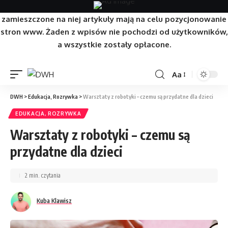
Strona/Blog w całości ma charakter reklamowy, a
zamieszczone na niej artykuły mają na celu pozycjonowanie
stron www. Żaden z wpisów nie pochodzi od użytkowników,
a wszystkie zostały opłacone.
Aa
DWH
>
Edukacja, Rozrywka
>
Warsztaty z robotyki – czemu są przydatne dla dzieci
EDUKACJA, ROZRYWKA
Warsztaty z robotyki – czemu są
przydatne dla dzieci
2 min. czytania
Kuba Klawisz