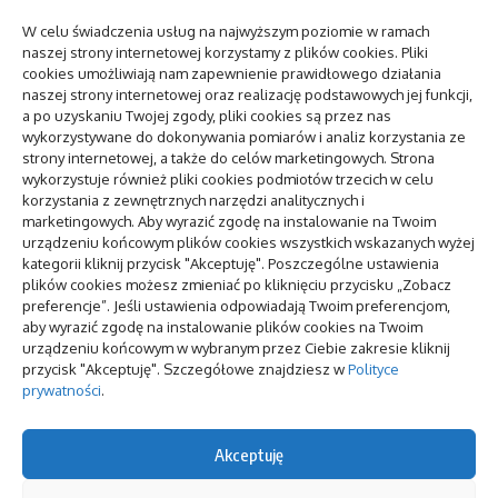
W celu świadczenia usług na najwyższym poziomie w ramach
AI w media
Jakie jest
naszej strony internetowej korzystamy z plików cookies. Pliki
relations:
wykorzystani
cookies umożliwiają nam zapewnienie prawidłowego działania
zastosowania
wanien
naszej strony internetowej oraz realizację podstawowych jej funkcji,
i
wychwytowy
a po uzyskaniu Twojej zgody, pliki cookies są przez nas
ograniczenia
w przemyśle
wykorzystywane do dokonywania pomiarów i analiz korzystania ze
strony internetowej, a także do celów marketingowych. Strona
wykorzystuje również pliki cookies podmiotów trzecich w celu
Centrum
Dlaczego
korzystania z zewnętrznych narzędzi analitycznych i
zdrowia
warto
marketingowych. Aby wyrazić zgodę na instalowanie na Twoim
psychicznego:
wynająć
urządzeniu końcowym plików cookies wszystkich wskazanych wyżej
jak znaleźć i
kamper na
kategorii kliknij przycisk "Akceptuję". Poszczególne ustawienia
kiedy
wakacyjny
plików cookies możesz zmieniać po kliknięciu przycisku „Zobacz
wyjazd
preferencje”. Jeśli ustawienia odpowiadają Twoim preferencjom,
aby wyrazić zgodę na instalowanie plików cookies na Twoim
pozycjonowanie lokalne
urządzeniu końcowym w wybranym przez Ciebie zakresie kliknij
przycisk "Akceptuję". Szczegółowe znajdziesz w
Polityce
prywatności
.
To się teraz czyta
Przeniesienie danych, gdy ekran nie reaguje
Akceptuję
na dotyk