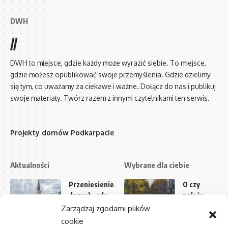
DWH
//
DWH to miejsce, gdzie każdy może wyrazić siebie. To miejsce,
gdzie możesz opublikować swoje przemyślenia. Gdzie dzielimy
się tym, co uważamy za ciekawe i ważne. Dołącz do nas i publikuj
swoje materiały. Twórz razem z innymi czytelnikami ten serwis.
Projekty domów Podkarpacie
Aktualności
Wybrane dla ciebie
Przeniesienie
O czy
danych, gdy
należy
ekran nie
pamiętać
Zarządzaj zgodami plików
reaguje na
kupując
cookie
dotyk
walizkę