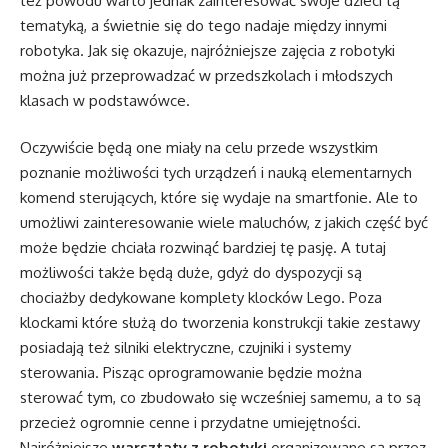
też powodu warto jednak zainteresować swoje dzieci tą
tematyką, a świetnie się do tego nadaje między innymi
robotyka. Jak się okazuje, najróżniejsze zajęcia z robotyki
można już przeprowadzać w przedszkolach i młodszych
klasach w podstawówce.
Oczywiście będą one miały na celu przede wszystkim
poznanie możliwości tych urządzeń i nauką elementarnych
komend sterujących, które się wydaje na smartfonie. Ale to
umożliwi zainteresowanie wiele maluchów, z jakich część być
może będzie chciała rozwinąć bardziej tę pasję. A tutaj
możliwości także będą duże, gdyż do dyspozycji są
chociażby dedykowane komplety klocków Lego. Poza
klockami które służą do tworzenia konstrukcji takie zestawy
posiadają też silniki elektryczne, czujniki i systemy
sterowania. Pisząc oprogramowanie będzie można
sterować tym, co zbudowało się wcześniej samemu, a to są
przecież ogromnie cenne i przydatne umiejętności.
Najróżniejsze
warsztaty z robotyki
organizowane są przez