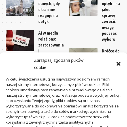
danych, gdy
optyk – na
ekran nie
jakie
reaguje na
sprawy
dotyk
zwrócić
uwagę
AI w media
podczas
relations:
wyboru
zastosowania
i
Króćce do
ograniczenia
pomiaru
Zarządzaj zgodami plików
przepływu w
cookie
Centrum
instalacji
zdrowia
wentylacyjne
W celu świadczenia usług na najwyższym poziomie w ramach
psychicznego:
– dobór i
naszej strony internetowej korzystamy z plików cookies. Pliki
jak znaleźć i
skuteczność
cookies umożliwiają nam zapewnienie prawidłowego działania
kiedy
naszej strony internetowej oraz realizację podstawowych jej funkcji,
Atrakcje
a po uzyskaniu Twojej zgody, pliki cookies są przez nas
na weselu
wykorzystywane do dokonywania pomiarów i analiz korzystania ze
pozycjonowanie lokalne
– dlaczego
strony internetowej, a także do celów marketingowych. Strona
warto
wykorzystuje również pliki cookies podmiotów trzecich w celu
pomyśleć o
korzystania z zewnętrznych narzędzi analitycznych i