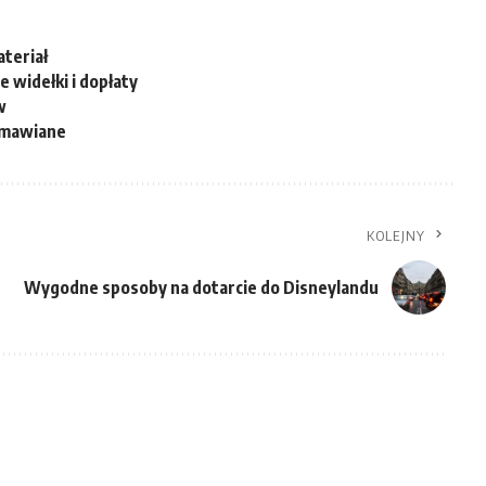
teriał
e widełki i dopłaty
w
 omawiane
KOLEJNY
Wygodne sposoby na dotarcie do Disneylandu