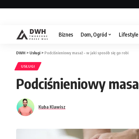
Strona/Blog w całości ma charakter reklamowy, a zamies
Biznes
Dom, Ogród
Lifestyle
DWH
>
Usługi
>
Podciśnieniowy masaż – w jaki sposób się go robi
USŁUGI
Podciśnieniowy masaż 
Kuba Klawisz