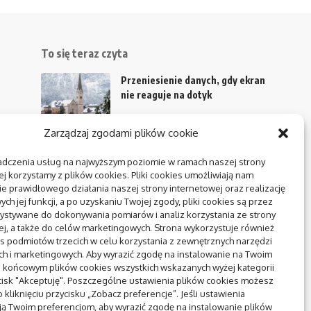
To się teraz czyta
Przeniesienie danych, gdy ekran
nie reaguje na dotyk
Zarządzaj zgodami plików cookie
adczenia usług na najwyższym poziomie w ramach naszej strony
ie
j korzystamy z plików cookies. Pliki cookies umożliwiają nam
e prawidłowego działania naszej strony internetowej oraz realizację
ch
h jej funkcji, a po uzyskaniu Twojej zgody, pliki cookies są przez
ystywane do dokonywania pomiarów i analiz korzystania ze strony
ej, a także do celów marketingowych. Strona wykorzystuje również
ej
es podmiotów trzecich w celu korzystania z zewnętrznych narzędzi
ych i marketingowych. Aby wyrazić zgodę na instalowanie na Twoim
 końcowym plików cookies wszystkich wskazanych wyżej kategorii
ycisk "Akceptuję". Poszczególne ustawienia plików cookies możesz
 kliknięciu przycisku „Zobacz preferencje”. Jeśli ustawienia
e
ą Twoim preferencjom, aby wyrazić zgodę na instalowanie plików