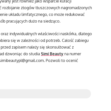
wany jest również jako wsparcie kuracji
ć rozbijanie złogów tłuszczowych nagromadzonych
zenie układu limfatycznego, co może redukować
sób pracujących dużo na siedząco.
oraz indywidualnych właściwości naskórka, dlatego
obiera się w zależności od potrzeb. Całość zabiegu
k przed zapisem należy się skonsultować z
ład dzwoniąc do studia
Simi Beauty
na numer
simibeautypl@gmail.com. Pozwoli to ocenić