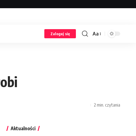
ron www. Żaden z wpisów nie pochodzi od użytkowników, a
Aa
Zaloguj się
robi
2 min. czytania
Aktualności