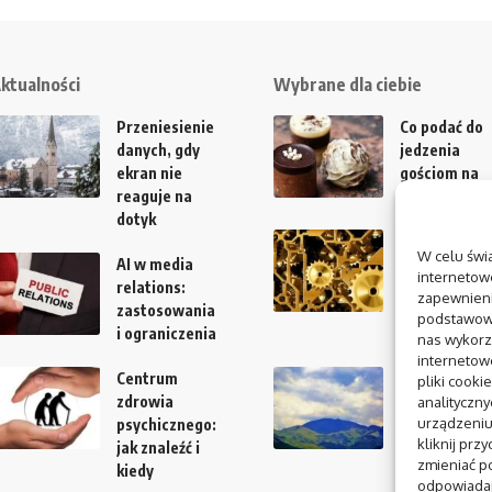
ktualności
Wybrane dla ciebie
Przeniesienie
Co podać do
danych, gdy
jedzenia
ekran nie
gościom na
reaguje na
domówce
dotyk
Jakie jest
W celu świ
AI w media
wykorzystan
internetowe
relations:
wanien
zapewnieni
zastosowania
wychwytowy
podstawowyc
i ograniczenia
w przemyśle
nas wykorz
internetow
Centrum
Jak usunąć ol
pliki cooki
zdrowia
z kostki
analityczn
urządzeniu
psychicznego:
brukowej?
kliknij prz
jak znaleźć i
Fakty kontra
zmieniać po
kiedy
mity i szybki
odpowiadaj