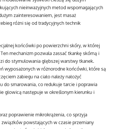
ukujących nieinwazyjnych metod wspomagających
ię dużym zainteresowaniem, jest masaż
zebieg różni się od tradycyjnych technik
jalnej końcówki po powierzchni skóry, w której
. Ten mechanizm pozwala zassać tkankę skórną i
zi do stymulowania głębszej warstwy tkanek.
dzeń wyposażonych w różnorodne końcówki, które są
częciem zabiegu na ciało należy nałożyć
u do smarowania, co redukuje tarcie i poprawia
e głowicą następuje w określonym kierunku i
.
az poprawienie mikrokrążenia, co sprzyja
e związków powstających w czasie przemiany