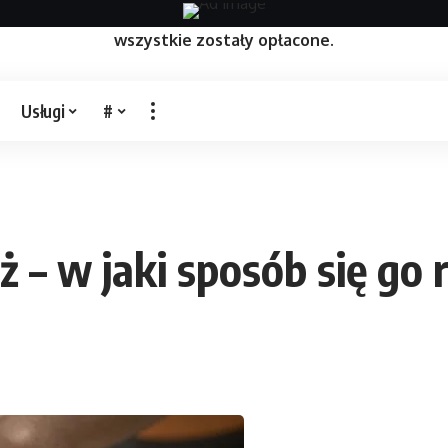
zczone na niej artykuły mają na celu pozycjonowanie st
wszystkie zostały opłacone.
Usługi
#
– w jaki sposób się go 