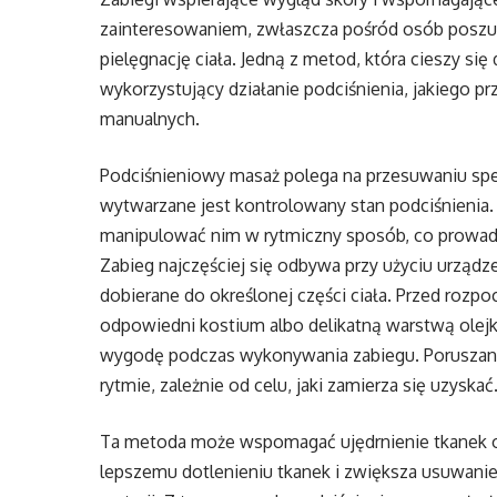
zainteresowaniem, zwłaszcza pośród osób posz
pielęgnację ciała. Jedną z metod, która cieszy s
wykorzystujący działanie podciśnienia, jakiego pr
manualnych.
Podciśnieniowy masaż polega na przesuwaniu spec
wytwarzane jest kontrolowany stan podciśnienia
manipulować nim w rytmiczny sposób, co prowad
Zabieg najczęściej się odbywa przy użyciu urzą
dobierane do określonej części ciała. Przed rozpo
odpowiedni kostium albo delikatną warstwą olejk
wygodę podczas wykonywania zabiegu. Poruszani
rytmie, zależnie od celu, jaki zamierza się uzyskać
Ta metoda może wspomagać ujędrnienie tkanek or
lepszemu dotlenieniu tkanek i zwiększa usuwani