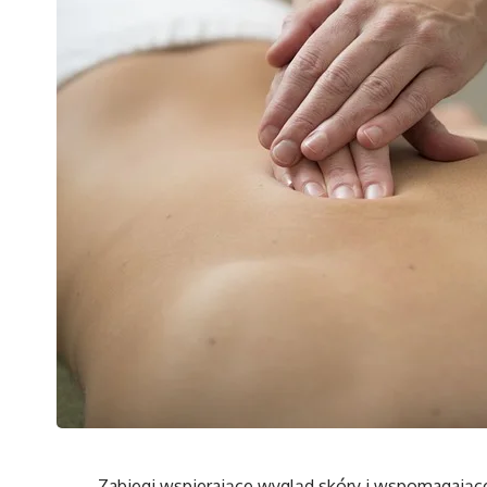
Zabiegi wspierające wygląd skóry i wspomagając