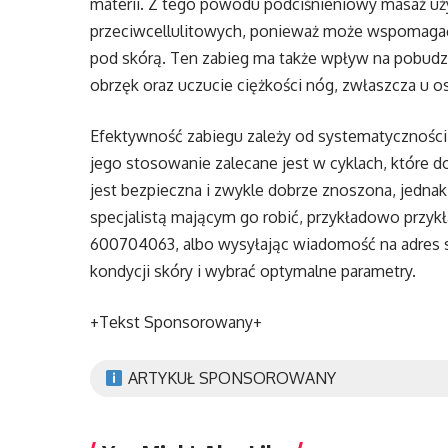
materii. Z tego powodu podciśnieniowy masaż uży
przeciwcellulitowych, ponieważ może wspomaga
pod skórą. Ten zabieg ma także wpływ na pobud
obrzęk oraz uczucie ciężkości nóg, zwłaszcza u o
Efektywność zabiegu zależy od systematyczności 
jego stosowanie zalecane jest w cyklach, które d
jest bezpieczna i zwykle dobrze znoszona, jedna
specjalistą mającym go robić, przykładowo przyk
600704063, albo wysyłając wiadomość na adres 
kondycji skóry i wybrać optymalne parametry.
+Tekst Sponsorowany+
ARTYKUŁ SPONSOROWANY