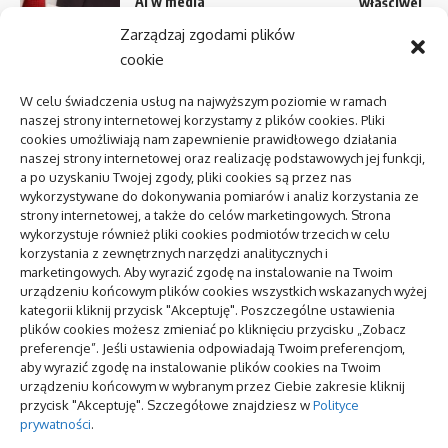
AI w media
właściwej
relations:
przyczepy
Zarządzaj zgodami plików
zastosowania
kempingowej
cookie
i
ograniczenia
Projektowani
W celu świadczenia usług na najwyższym poziomie w ramach
folderów z
naszej strony internetowej korzystamy z plików cookies. Pliki
Centrum
uwzględnien
cookies umożliwiają nam zapewnienie prawidłowego działania
zdrowia
każdego deta
naszej strony internetowej oraz realizację podstawowych jej funkcji,
psychicznego:
a po uzyskaniu Twojej zgody, pliki cookies są przez nas
jak znaleźć i
Co to stanowi
wykorzystywane do dokonywania pomiarów i analiz korzystania ze
kiedy
włoski ser
strony internetowej, a także do celów marketingowych. Strona
mozarella
wykorzystuje również pliki cookies podmiotów trzecich w celu
oraz czemu
korzystania z zewnętrznych narzędzi analitycznych i
pozycjonowanie lokalne
marketingowych. Aby wyrazić zgodę na instalowanie na Twoim
winieneś go
urządzeniu końcowym plików cookies wszystkich wskazanych wyżej
posmakować
kategorii kliknij przycisk "Akceptuję". Poszczególne ustawienia
plików cookies możesz zmieniać po kliknięciu przycisku „Zobacz
To się teraz czyta
preferencje”. Jeśli ustawienia odpowiadają Twoim preferencjom,
aby wyrazić zgodę na instalowanie plików cookies na Twoim
AI w media relations: zastosowania i
urządzeniu końcowym w wybranym przez Ciebie zakresie kliknij
ograniczenia
przycisk "Akceptuję". Szczegółowe znajdziesz w
Polityce
prywatności
.