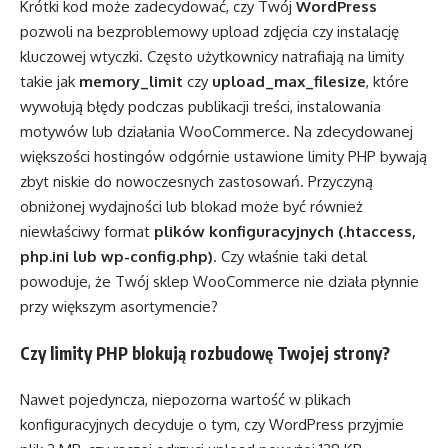
Krótki kod może zadecydować, czy Twój
WordPress
pozwoli na bezproblemowy upload zdjęcia czy instalację
kluczowej wtyczki. Często użytkownicy natrafiają na limity
takie jak
memory_limit
czy
upload_max_filesize
, które
wywołują błędy podczas publikacji treści, instalowania
motywów lub działania WooCommerce. Na zdecydowanej
większości hostingów odgórnie ustawione limity PHP bywają
zbyt niskie do nowoczesnych zastosowań. Przyczyną
obniżonej wydajności lub blokad może być również
niewłaściwy format
plików konfiguracyjnych (.htaccess,
php.ini lub wp-config.php)
. Czy właśnie taki detal
powoduje, że Twój sklep WooCommerce nie działa płynnie
przy większym asortymencie?
Czy limity PHP blokują rozbudowę Twojej strony?
Nawet pojedyncza, niepozorna wartość w plikach
konfiguracyjnych decyduje o tym, czy WordPress przyjmie