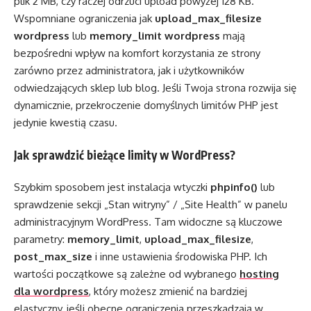
plik 2 MB, czy raczej odrzuci upload powyżej 128 KB.
Wspomniane ograniczenia jak
upload_max_filesize
wordpress
lub
memory_limit wordpress
mają
bezpośredni wpływ na komfort korzystania ze strony
zarówno przez administratora, jak i użytkowników
odwiedzających sklep lub blog. Jeśli Twoja strona rozwija się
dynamicznie, przekroczenie domyślnych limitów PHP jest
jedynie kwestią czasu.
Jak sprawdzić bieżące limity w WordPress?
Szybkim sposobem jest instalacja wtyczki
phpinfo()
lub
sprawdzenie sekcji „Stan witryny” / „Site Health” w panelu
administracyjnym WordPress. Tam widoczne są kluczowe
parametry:
memory_limit
,
upload_max_filesize
,
post_max_size
i inne ustawienia środowiska PHP. Ich
wartości początkowe są zależne od wybranego
hosting
dla wordpress
, który możesz zmienić na bardziej
elastyczny, jeśli obecne ograniczenia przeszkadzają w