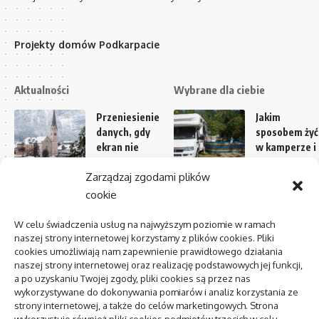
Projekty domów Podkarpacie
Aktualności
Wybrane dla ciebie
Przeniesienie
Jakim
danych, gdy
sposobem żyć
ekran nie
w kamperze i 
reaguje na
jakiego
Zarządzaj zgodami plików
dotyk
powodu
winieneś
cookie
AI w media
wyłowić ten
relations:
gatunek
W celu świadczenia usług na najwyższym poziomie w ramach
zastosowania
podróżowani
naszej strony internetowej korzystamy z plików cookies. Pliki
i
cookies umożliwiają nam zapewnienie prawidłowego działania
naszej strony internetowej oraz realizację podstawowych jej funkcji,
ograniczenia
Wakacyjny
a po uzyskaniu Twojej zgody, pliki cookies są przez nas
urlop
wykorzystywane do dokonywania pomiarów i analiz korzystania ze
Centrum
kamperem
strony internetowej, a także do celów marketingowych. Strona
zdrowia
– dlaczego