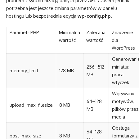
problem z synchronizacją danych przez API. Czasem jednak
potrzebna jest jeszcze zmiana parametrów w panelu
hostingu lub bezpośrednia edycja
wp-config.php
.
Parametr PHP
Minimalna
Zalecana
Znaczenie
wartość
wartość
dla
WordPress
Generowani
256–512
miniatur,
memory_limit
128 MB
MB
praca
wtyczek
Wgrywanie
64–128
motywów,
upload_max_filesize
8 MB
MB
plików przez
media
Obsługa
64–128
post_max_size
8 MB
formularzy z