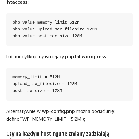
.htaccess
:
php_value memory_limit 512M

php_value upload_max_filesize 128M

Lub modyfikujemy istniejący
php.ini wordpress
:
memory_limit = 512M

upload_max_filesize = 128M

Alternatywnie w
wp-config.php
można dodać linię:
define(’WP_MEMORY_LIMIT’, '512M’);
Czy na każdym hostingu te zmiany zadziałają