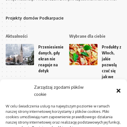
Projekty domów Podkarpacie
Aktualności
Wybrane dla ciebie
Przeniesienie
Produkty z
danych, gdy
Włoch,
ekran nie
jakie
reaguje na
pozwolą
dotyk
czuć się
jak we
AI w media
włoskiej
Zarządzaj zgodami plików
relations:
kuchni
cookie
zastosowania
i
Jak się
ograniczenia
odpowiednio
W celu świadczenia usług na najwyższym poziomie w ramach
naszej strony internetowej korzystamy z plików cookies. Pliki
zabrać za
cookies umożliwiają nam zapewnienie prawidłowego działania
Centrum
wybór
naszej strony internetowej oraz realizację podstawowych jej funkcji,
zdrowia
perfum dla