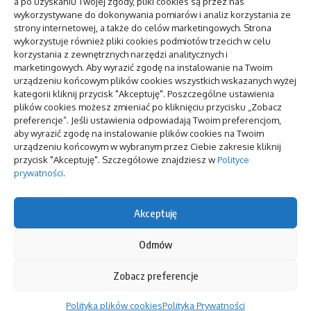
a po uzyskaniu Twojej zgody, pliki cookies są przez nas
psychicznego:
siebie
wykorzystywane do dokonywania pomiarów i analiz korzystania ze
jak znaleźć i
strony internetowej, a także do celów marketingowych. Strona
kiedy
Jaką rolę pełni
wykorzystuje również pliki cookies podmiotów trzecich w celu
światło w
korzystania z zewnętrznych narzędzi analitycznych i
projektowani
marketingowych. Aby wyrazić zgodę na instalowanie na Twoim
pozycjonowanie lokalne
ogrodu
urządzeniu końcowym plików cookies wszystkich wskazanych wyżej
kategorii kliknij przycisk "Akceptuję". Poszczególne ustawienia
plików cookies możesz zmieniać po kliknięciu przycisku „Zobacz
To się teraz czyta
preferencje”. Jeśli ustawienia odpowiadają Twoim preferencjom,
aby wyrazić zgodę na instalowanie plików cookies na Twoim
AI w media relations: zastosowania i
urządzeniu końcowym w wybranym przez Ciebie zakresie kliknij
ograniczenia
przycisk "Akceptuję". Szczegółowe znajdziesz w
Polityce
prywatności
.
Przeniesienie danych, gdy ekran nie reaguje
Akceptuję
na dotyk
Odmów
Zobacz preferencje
Nasza strona korzysta z plików cookies. Zapoznaj się z
© DWH. Wszelkie prawa zastrzeżone
Accept
polityką prywatności.
Polityka plików cookies
Polityka Prywatności
Polityka plików cookies (EU)
|
Polityka prywatności