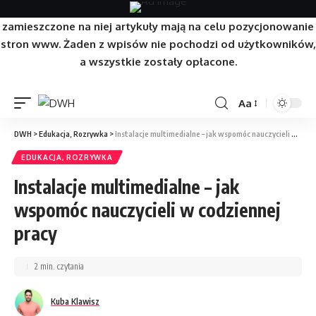
Strona/Blog w całości ma charakter reklamowy, a
zamieszczone na niej artykuły mają na celu pozycjonowanie
stron www. Żaden z wpisów nie pochodzi od użytkowników,
a wszystkie zostały opłacone.
Aa
DWH
>
Edukacja, Rozrywka
>
Instalacje multimedialne – jak wspomóc nauczycieli w codziennej pracy
EDUKACJA, ROZRYWKA
Instalacje multimedialne – jak
wspomóc nauczycieli w codziennej
pracy
2 min. czytania
Kuba Klawisz