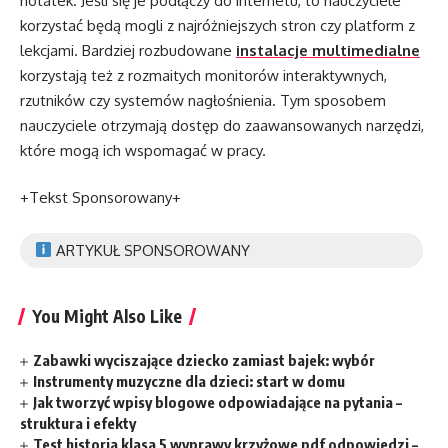
notatek. Jeśli się je podłączy do internetu, to nauczyciele
korzystać będą mogli z najróżniejszych stron czy platform z
lekcjami. Bardziej rozbudowane
instalacje multimedialne
korzystają też z rozmaitych monitorów interaktywnych,
rzutników czy systemów nagłośnienia. Tym sposobem
nauczyciele otrzymają dostęp do zaawansowanych narzędzi,
które mogą ich wspomagać w pracy.
+Tekst Sponsorowany+
ARTYKUŁ SPONSOROWANY
You Might Also Like
Zabawki wyciszające dziecko zamiast bajek: wybór
Instrumenty muzyczne dla dzieci: start w domu
Jak tworzyć wpisy blogowe odpowiadające na pytania –
struktura i efekty
Test historia klasa 5 wyprawy krzyżowe pdf odpowiedzi –