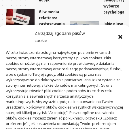
wyborze
AI w media
psychologa
relations:
zastosowania
Jakie plusy
i
będzie
Zarządzaj zgodami plików
ograniczenia
miało
cookie
pożyczenie
Centrum
kampera
W celu świadczenia usług na najwyższym poziomie w ramach
zdrowia
na
naszej strony internetowej korzystamy z plików cookies. Pliki
psychicznego:
wakacje
cookies umożliwiają nam zapewnienie prawidłowego działania
jak znaleźć i
naszej strony internetowej oraz realizację podstawowych jej funkcji,
kiedy
Na co
a po uzyskaniu Twojej zgody, pliki cookies są przez nas
zwracać
wykorzystywane do dokonywania pomiarów i analiz korzystania ze
uwagę
strony internetowej, a także do celów marketingowych. Strona
pozycjonowanie lokalne
przy
wykorzystuje również pliki cookies podmiotów trzecich w celu
kupnie
korzystania z zewnętrznych narzędzi analitycznych i
marketingowych. Aby wyrazić zgodę na instalowanie na Twoim
mebli do
urządzeniu końcowym plików cookies wszystkich wskazanych wyżej
spania
kategorii kliknij przycisk "Akceptuję". Poszczególne ustawienia
plików cookies możesz zmieniać po kliknięciu przycisku „Zobacz
To się teraz czyta
preferencje”. Jeśli ustawienia odpowiadają Twoim preferencjom,