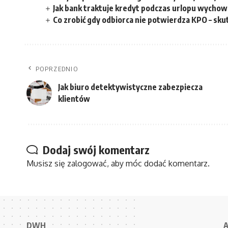
Jak bank traktuje kredyt podczas urlopu wycho
Co zrobić gdy odbiorca nie potwierdza KPO – sku
POPRZEDNIO
Jak biuro detektywistyczne zabezpiecza
klientów
Dodaj swój komentarz
Musisz się
zalogować
, aby móc dodać komentarz.
DWH
A