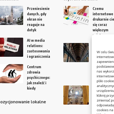
Przeniesienie
Czemu
danych, gdy
internetowe
ekran nie
drukarnie ci
reaguje na
się coraz
dotyk
większym
zainteresow
AI w media
relations:
Co warto
zastosowania
zobaczyć na
W celu świ
i ograniczenia
Półwyspie
internetowe
Helskim poz
zapewnieni
podstawowyc
Centrum
sezonem?
nas wykorz
zdrowia
Spokój,
internetow
psychicznego:
sekrety, sma
pliki cooki
jak znaleźć i
analityczn
kiedy
Pianka
urządzeniu
poliuretano
kliknij prz
do izolacji ru
zmieniać po
ozycjonowanie lokalne
ciepło
odpowiadaj
zamknięte w
cookies na