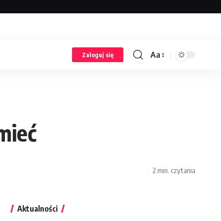
ron www. Żaden z wpisów nie pochodzi od użytkowników, a
Aa
Zaloguj się
mieć
2 min. czytania
Aktualności