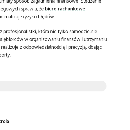
zumiały sposób zagadnienia finansowe. Śledzenie
sięgowych sprawia, że
biuro rachunkowe
nimalizuje ryzyko błędów.
profesjonalistki, która nie tylko samodzielnie
dsiębiorców w organizowaniu finansów i utrzymaniu
ealizuje z odpowiedzialnością i precyzją, dbając
porty.
trola