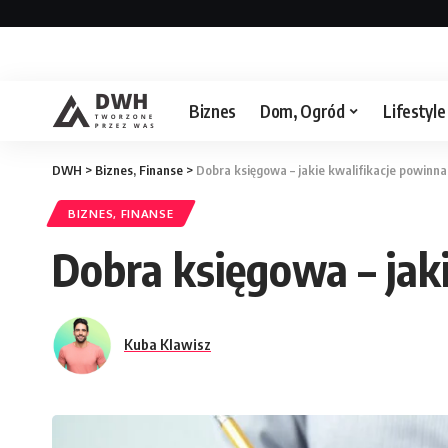
Strona/Blog w całości ma charakter reklamowy, a zamies
Biznes
Dom, Ogród
Lifestyle
DWH
>
Biznes, Finanse
>
Dobra księgowa – jakie kwalifikacje powinna
BIZNES, FINANSE
Dobra księgowa – jak
Kuba Klawisz