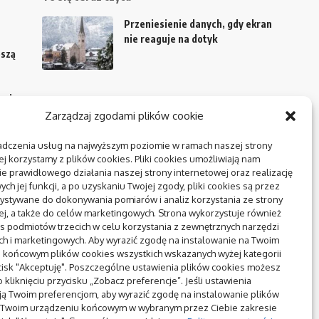
Przeniesienie danych, gdy ekran
nie reaguje na dotyk
eszą
aniem
Zarządzaj zgodami plików cookie
adczenia usług na najwyższym poziomie w ramach naszej strony
j korzystamy z plików cookies. Pliki cookies umożliwiają nam
a
e prawidłowego działania naszej strony internetowej oraz realizację
h jej funkcji, a po uzyskaniu Twojej zgody, pliki cookies są przez
ystywane do dokonywania pomiarów i analiz korzystania ze strony
ej, a także do celów marketingowych. Strona wykorzystuje również
k
es podmiotów trzecich w celu korzystania z zewnętrznych narzędzi
ych i marketingowych. Aby wyrazić zgodę na instalowanie na Twoim
 końcowym plików cookies wszystkich wskazanych wyżej kategorii
wa
ycisk "Akceptuję". Poszczególne ustawienia plików cookies możesz
r:
 kliknięciu przycisku „Zobacz preferencje”. Jeśli ustawienia
ą Twoim preferencjom, aby wyrazić zgodę na instalowanie plików
 Twoim urządzeniu końcowym w wybranym przez Ciebie zakresie