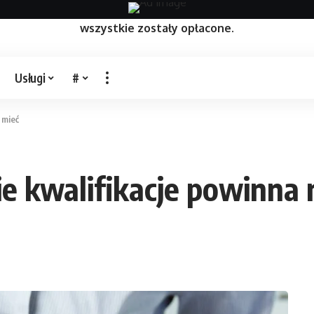
zczone na niej artykuły mają na celu pozycjonowanie st
wszystkie zostały opłacone.
Usługi
#
 mieć
ie kwalifikacje powinna 