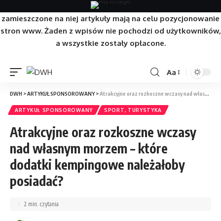
Strona/Blog w całości ma charakter reklamowy, a
zamieszczone na niej artykuły mają na celu pozycjonowanie
stron www. Żaden z wpisów nie pochodzi od użytkowników,
a wszystkie zostały opłacone.
Aa
DWH
>
ARTYKUŁ SPONSOROWANY
>
Atrakcyjne oraz rozkoszne wczasy nad własnym morzem – które dodatki kempingowe należałoby posiadać?
ARTYKUŁ SPONSOROWANY
SPORT, TURYSTYKA
Atrakcyjne oraz rozkoszne wczasy
nad własnym morzem – które
dodatki kempingowe należałoby
posiadać?
2 min. czytania