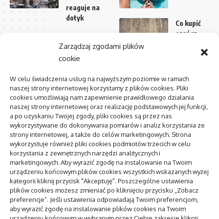
reaguje na
dotyk
Co kupić
oprócz
AI w media
parkietu
Zarządzaj zgodami plików
relations:
przed
cookie
zastosowania
montażem
i
podłogi
W celu świadczenia usług na najwyższym poziomie w ramach
ograniczenia
naszej strony internetowej korzystamy z plików cookies. Pliki
Masaże
cookies umożliwiają nam zapewnienie prawidłowego działania
Centrum
twarzy –
naszej strony internetowej oraz realizację podstawowych jej funkcji,
zdrowia
które cieszą
a po uzyskaniu Twojej zgody, pliki cookies są przez nas
psychicznego:
wykorzystywane do dokonywania pomiarów i analiz korzystania ze
się obecnie
jak znaleźć i
strony internetowej, a także do celów marketingowych. Strona
popularności
kiedy
wykorzystuje również pliki cookies podmiotów trzecich w celu
korzystania z zewnętrznych narzędzi analitycznych i
marketingowych. Aby wyrazić zgodę na instalowanie na Twoim
pozycjonowanie lokalne
urządzeniu końcowym plików cookies wszystkich wskazanych wyżej
kategorii kliknij przycisk "Akceptuję". Poszczególne ustawienia
plików cookies możesz zmieniać po kliknięciu przycisku „Zobacz
To się teraz czyta
preferencje”. Jeśli ustawienia odpowiadają Twoim preferencjom,
aby wyrazić zgodę na instalowanie plików cookies na Twoim
AI w media relations: zastosowania i
urządzeniu końcowym w wybranym przez Ciebie zakresie kliknij